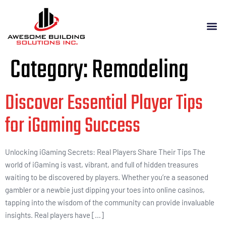
Category:
Remodeling
Discover Essential Player Tips
for iGaming Success
Unlocking iGaming Secrets: Real Players Share Their Tips The
world of iGaming is vast, vibrant, and full of hidden treasures
waiting to be discovered by players. Whether you’re a seasoned
gambler or a newbie just dipping your toes into online casinos,
tapping into the wisdom of the community can provide invaluable
insights. Real players have […]