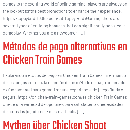
comes to the exciting world of online gaming, players are always on
the lookout for the best promotions to enhance their experience,
https://tappybird-100hp.com/ at Tappy Bird iGaming, there are
several types of enticing bonuses that can significantly boost your
gameplay. Whether you are a newcomer […]
Métodos de pago alternativos en
Chicken Train Games
Explorando métodos de pago en Chicken Train Games En el mundo
de los juegos en línea, la elección de un método de pago adecuado
es fundamental para garantizar una experiencia de juego fluida y
segura, https://chicken-train-games.com/es chicken Train Games
ofrece una variedad de opciones para satisfacer las necesidades
de todos los jugadores. En este artículo, […]
Mythen über Chicken Shoot