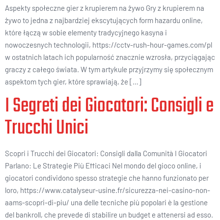
Aspekty społeczne gier z krupierem na żywo Gry z krupierem na
żywo to jedna z najbardziej ekscytujących form hazardu online,
które łączą w sobie elementy tradycyjnego kasyna i
nowoczesnych technologii, https://cctv-rush-hour-games.com/pl
w ostatnich latach ich popularność znacznie wzrosła, przyciągając
graczy z całego świata. W tym artykule przyjrzymy się społecznym
aspektom tych gier, które sprawiają, że […]
I Segreti dei Giocatori: Consigli e
Trucchi Unici
Scopri i Trucchi dei Giocatori: Consigli dalla Comunità I Giocatori
Parlano: Le Strategie Più Efficaci Nel mondo del gioco online, i
giocatori condividono spesso strategie che hanno funzionato per
loro, https://www.catalyseur-usine.fr/sicurezza-nei-casino-non-
aams-scopri-di-piu/ una delle tecniche più popolari è la gestione
del bankroll, che prevede di stabilire un budget e attenersi ad esso.