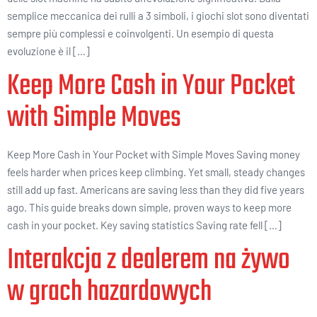
semplice meccanica dei rulli a 3 simboli, i giochi slot sono diventati
sempre più complessi e coinvolgenti. Un esempio di questa
evoluzione è il […]
Keep More Cash in Your Pocket
with Simple Moves
Keep More Cash in Your Pocket with Simple Moves Saving money
feels harder when prices keep climbing. Yet small, steady changes
still add up fast. Americans are saving less than they did five years
ago. This guide breaks down simple, proven ways to keep more
cash in your pocket. Key saving statistics Saving rate fell […]
Interakcja z dealerem na żywo
w grach hazardowych