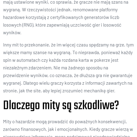
mają ustawione wyniki, co sprawia, że gracze nie mają szans na
wygraną. W rzeczywistości jednak, renomowane platformy
hazardowe korzystają z certyfikowanych generatorów liczb
losowych (RNG), które zapewniają uczciwość gier i losowość
wyników.
Inny mit to przekonanie, że im więcej czasu spędzamy na grze, tym
większe mamy szanse na wygraną. To nieprawda, ponieważ każdy
spin w automatach czy każda rozdana karta w pokerze jest
niezależnym zdarzeniem. Nie ma żadnego sposobu na
przewidzenie wyników, co oznacza, że dłuższa gra nie gwarantuje
wygranej. Dlatego wielu graczy korzysta z informacji zawartych na
stronie, jak the site, aby lepiej zrozumieć mechanikę gier.
Dlaczego mity są szkodliwe?
Mity o hazardzie mogą prowadzić do poważnych konsekwencji,
zarówno finansowych, jak i emocjonalnych. Kiedy gracze wierzą w
nieprawdziwe informacje, mogą podejmować nieodpowiedzialne