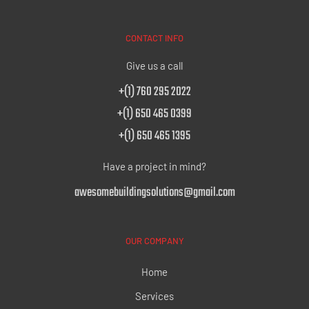
CONTACT INFO
Give us a call
+(1) 760 295 2022
+(1) 650 465 0399
+(1) 650 465 1395
Have a project in mind?
awesomebuildingsolutions@gmail.com
OUR COMPANY
Home
Services