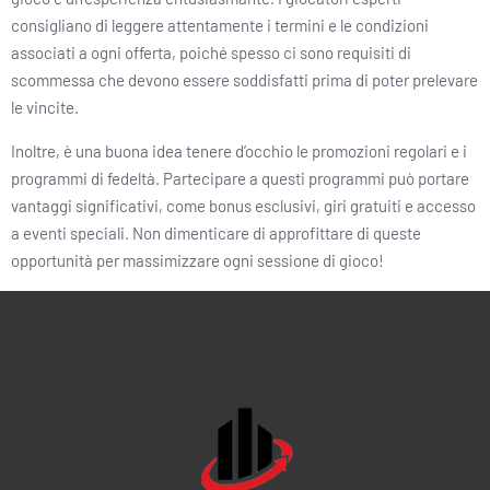
consigliano di leggere attentamente i termini e le condizioni
associati a ogni offerta, poiché spesso ci sono requisiti di
scommessa che devono essere soddisfatti prima di poter prelevare
le vincite.
Inoltre, è una buona idea tenere d’occhio le promozioni regolari e i
programmi di fedeltà. Partecipare a questi programmi può portare
vantaggi significativi, come bonus esclusivi, giri gratuiti e accesso
a eventi speciali. Non dimenticare di approfittare di queste
opportunità per massimizzare ogni sessione di gioco!