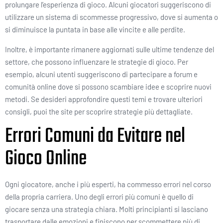
prolungare l’esperienza di gioco. Alcuni giocatori suggeriscono di
utilizzare un sistema di scommesse progressivo, dove si aumenta o
si diminuisce la puntata in base alle vincite e alle perdite.
Inoltre, è importante rimanere aggiornati sulle ultime tendenze del
settore, che possono influenzare le strategie di gioco. Per
esempio, alcuni utenti suggeriscono di partecipare a forum e
comunità online dove si possono scambiare idee e scoprire nuovi
metodi. Se desideri approfondire questi temi e trovare ulteriori
consigli, puoi the site per scoprire strategie più dettagliate.
Errori Comuni da Evitare nel
Gioco Online
Ogni giocatore, anche i più esperti, ha commesso errori nel corso
della propria carriera. Uno degli errori più comuni è quello di
giocare senza una strategia chiara. Molti principianti si lasciano
trasportare dalle emozioni e finiscono per scommettere più di