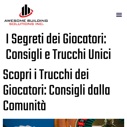
I Segreti dei Giocatori:
Consigli e Trucchi Unici
Scopri i Trucchi dei
Giocatori: Consigli dalla
Comunità