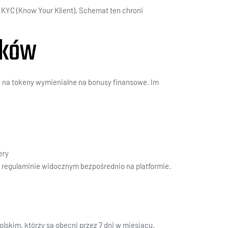
YC (Know Your Klient). Schemat ten chroni
ików
 na tokeny wymienialne na bonusy finansowe. Im
ery
 regulaminie widocznym bezpośrednio na platformie.
skim, którzy są obecni przez 7 dni w miesiącu.