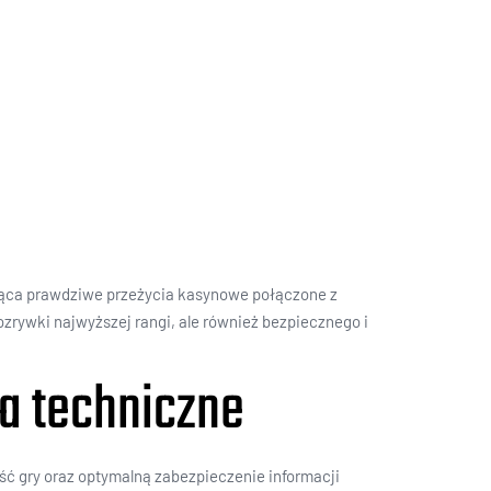
jąca prawdziwe przeżycia kasynowe połączone z
rywki najwyższej rangi, ale również bezpiecznego i
ia techniczne
ść gry oraz optymalną zabezpieczenie informacji