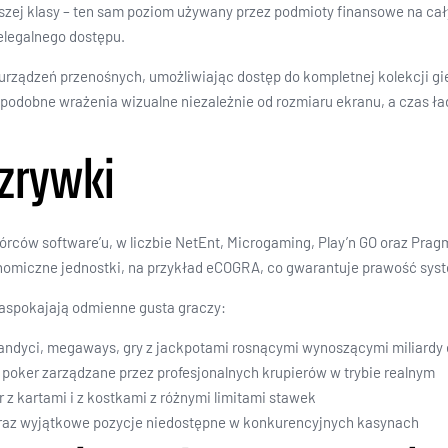
zej klasy – ten sam poziom używany przez podmioty finansowe na cał
ielegalnego dostępu.
rządzeń przenośnych, umożliwiając dostęp do kompletnej kolekcji gie
e podobne wrażenia wizualne niezależnie od rozmiaru ekranu, a czas 
zrywki
órców software’u, w liczbie NetEnt, Microgaming, Play’n GO oraz Prag
nomiczne jednostki, na przykład eCOGRA, co gwarantuje prawość sy
 zaspokajają odmienne gusta graczy:
andyci, megaways, gry z jackpotami rosnącymi wynoszącymi miliardy 
 i poker zarządzane przez profesjonalnych krupierów w trybie realnym
 z kartami i z kostkami z różnymi limitami stawek
 oraz wyjątkowe pozycje niedostępne w konkurencyjnych kasynach