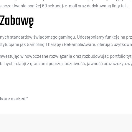
s oczekiwania poniżej 60 sekund), e-mail oraz dedykowaną linię tel..
 Zabawę
ych standardów świadomego gamingu. Udostępniamy funkcje na przy
stytucjami jak Gambling Therapy i BeGambleAware, oferując użytkowni
inwestując w nowoczesne rozwiązania oraz rozbudowując portfolio ty
abilnych relacji z graczami poprzez uczciwość, jawność oraz szczytow
lds are marked
*