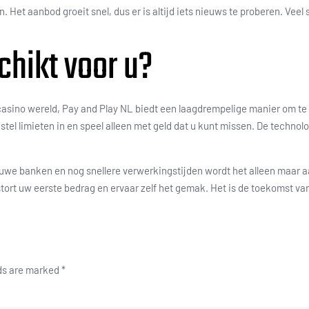
n. Het aanbod groeit snel, dus er is altijd iets nieuws te proberen. Vee
chikt voor u?
casino wereld, Pay and Play NL biedt een laagdrempelige manier om te s
 stel limieten in en speel alleen met geld dat u kunt missen. De technolo
euwe banken en nog snellere verwerkingstijden wordt het alleen maar a
 stort uw eerste bedrag en ervaar zelf het gemak. Het is de toekomst va
lds are marked
*