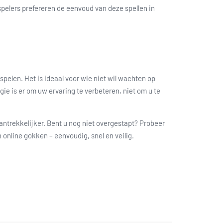
l spelers prefereren de eenvoud van deze spellen in
pelen. Het is ideaal voor wie niet wil wachten op
gie is er om uw ervaring te verbeteren, niet om u te
antrekkelijker. Bent u nog niet overgestapt? Probeer
n online gokken – eenvoudig, snel en veilig.