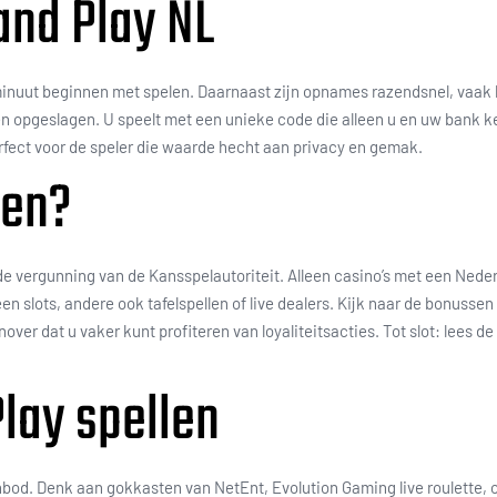
and Play NL
minuut beginnen met spelen. Daarnaast zijn opnames razendsnel, vaak b
 opgeslagen. U speelt met een unieke code die alleen u en uw bank ke
ect voor de speler die waarde hecht aan privacy en gemak.
ten?
op de vergunning van de Kansspelautoriteit. Alleen casino’s met een Ne
 slots, andere ook tafelspellen of live dealers. Kijk naar de bonussen
ver dat u vaker kunt profiteren van loyaliteitsacties. Tot slot: lees 
lay spellen
nbod. Denk aan gokkasten van NetEnt, Evolution Gaming live roulette, of