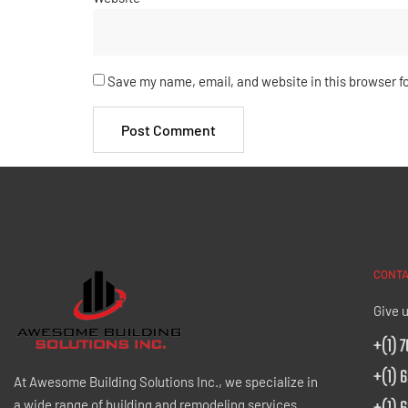
Save my name, email, and website in this browser f
CONTA
Give u
+(1) 
+(1) 
At Awesome Building Solutions Inc., we specialize in
a wide range of building and remodeling services.