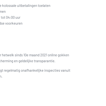
 kolossale uitbetalingen toelaten
omen
 tot 04:00 uur
ndse voorkeuren
er hetwelk sinds 10e maand 2021 online gokken
herming en geldelijke transparantie.
gt regelmatig onafhankelijke inspecties vanuit
n.