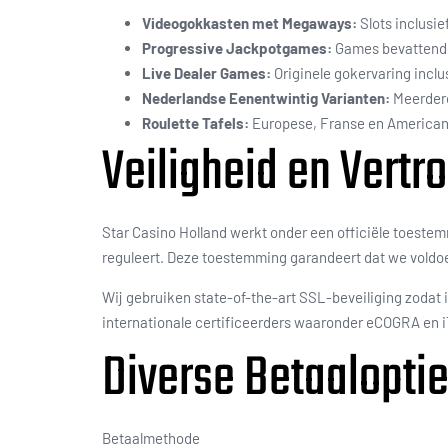
Videogokkasten met Megaways:
Slots inclusi
Progressive Jackpotgames:
Games bevattende 
Live Dealer Games:
Originele gokervaring inclus
Nederlandse Eenentwintig Varianten:
Meerdere
Roulette Tafels:
Europese, Franse en American 
Veiligheid en Vert
Star Casino Holland werkt onder een officiële toeste
reguleert. Deze toestemming garandeert dat we voldo
Wij gebruiken state-of-the-art SSL-beveiliging zodat 
internationale certificeerders waaronder eCOGRA en iTe
Diverse Betaaloptie
Betaalmethode