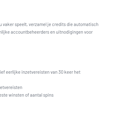
 vaker speelt, verzamel je credits die automatisch
nlijke accountbeheerders en uitnodigingen voor
ef eerlijke inzetvereisten van 30 keer het
etvereisten
ste winsten of aantal spins