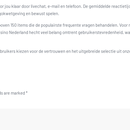
jou klaar door livechat, e-mail en telefoon. De gemiddelde reactietijd
 gokwetgeving en bewust spelen.
oven 150 items die de populairste frequente vragen behandelen. Voor m
ino Nederland hecht veel belang omtrent gebruikerstevredenheid, wat 
ikers kiezen voor de vertrouwen en het uitgebreide selectie uit onze
lds are marked
*