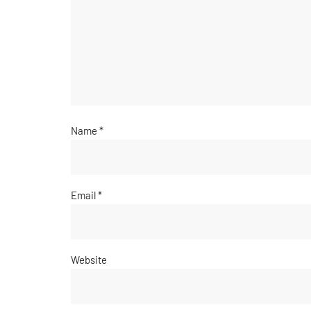
Name
*
Email
*
Website