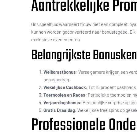
Aantrekkelijke Pro
Ons speelhuis waardeert trouw met een compleet loyali
kunnen worden geconverteerd naar bonustegoed. Elk ni
exclusieve evenementen.
Belangrijkste Bonuske
Welkomstbonus:
Verse gamers krijgen een verde
bonusbedrag
Wekelijkse Cashback:
Tot 15 procent cashback
Toernooien en Races:
Periodieke toernooien met
Verjaardagsbonus:
Persoonlijke surprise op jo
Gratis Draaidag:
Wekelijkse free spins op gesel
Professionele Onde