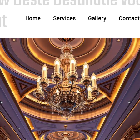
t
Home
Services
Gallery
Contact