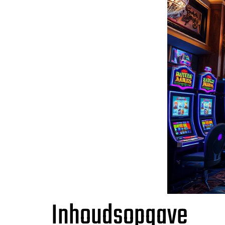
Inhoudsopgave