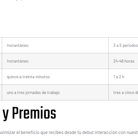
Instantáneo
3 a 5 período
Instantáneo
24-48 horas
quince a treinta minutos
1 a 2 h
uno a tres jornadas de trabajo
tres a cinco d
 y Premios
mizar el beneficio que recibes desde tu debut interacción con nuestr