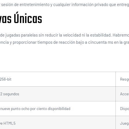
 sesión de entretenimiento y cualquier información privado que entrega
vas Únicas
de jugadas paralelas sin reducir la velocidad ni la estabilidad. Habre
atencia y proporcionar tiempos de reacción bajo a cincuenta ms en la gra
256-bit
Resgu
 2 segundos
Acces
 nueve punto ocho por ciento disponibilidad
Dispo
ve HTML5
Jueg