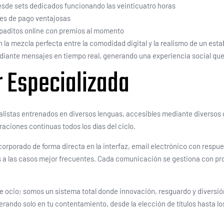
esde sets dedicados funcionando las veinticuatro horas
ces de pago ventajosas
spaditos online con premios al momento
 la mezcla perfecta entre la comodidad digital y la realismo de un est
iante mensajes en tiempo real, generando una experiencia social que 
r Especializada
cialistas entrenados en diversos lenguas, accesibles mediante diverso
ciones continuas todos los días del ciclo.
rporado de forma directa en la interfaz, email electrónico con respue
 las casos mejor frecuentes. Cada comunicación se gestiona con prof
ocio; somos un sistema total donde innovación, resguardo y diversió
erando solo en tu contentamiento, desde la elección de títulos hasta 