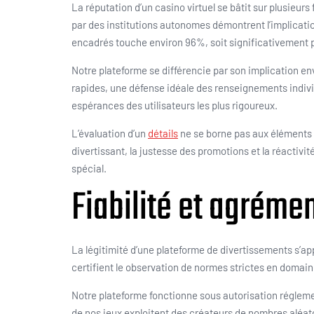
La réputation d’un casino virtuel se bâtit sur plusieur
par des institutions autonomes démontrent l’implicatio
encadrés touche environ 96%, soit significativement 
Notre plateforme se différencie par son implication en
rapides, une défense idéale des renseignements indivi
espérances des utilisateurs les plus rigoureux.
L’évaluation d’un
détails
ne se borne pas aux éléments i
divertissant, la justesse des promotions et la réacti
spécial.
Fiabilité et agrémen
La légitimité d’une plateforme de divertissements s’a
certifient le observation de normes strictes en domain
Notre plateforme fonctionne sous autorisation réglemen
de nos jeux exploitent des créateurs de nombres aléat