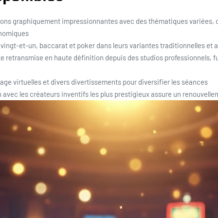
ions graphiquement impressionnantes avec des thématiques variées, d
onomiques
 vingt-et-un, baccarat et poker dans leurs variantes traditionnelles et
retransmise en haute définition depuis des studios professionnels, f
age virtuelles et divers divertissements pour diversifier les séances
 avec les créateurs inventifs les plus prestigieux assure un renouvelle