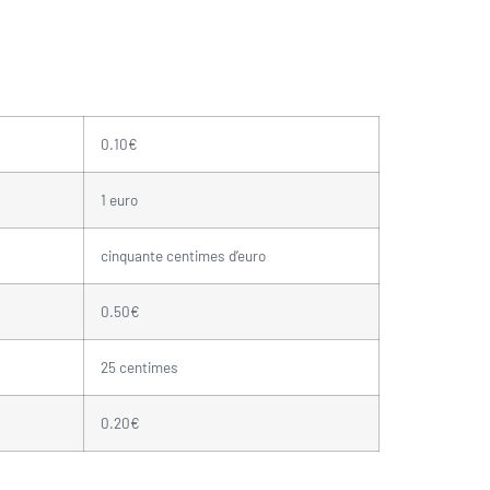
0.10€
1 euro
cinquante centimes d’euro
0.50€
25 centimes
0.20€