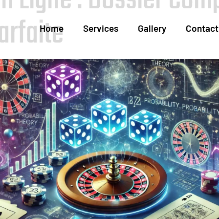
arfaite
Home
Services
Gallery
Contact