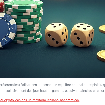
préférons les réalisations proposant un équilibre optimal entre plaisir, 
r exclusivement des jeux haut de gamme, esquivant ainsi de circuler 
i-crypto-casinos-in-territorio-italiano-panoramica/