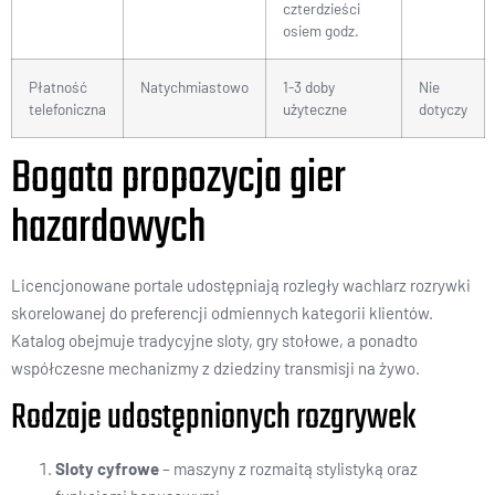
czterdzieści
osiem godz.
Płatność
Natychmiastowo
1-3 doby
Nie
telefoniczna
użyteczne
dotyczy
Bogata propozycja gier
hazardowych
Licencjonowane portale udostępniają rozległy wachlarz rozrywki
skorelowanej do preferencji odmiennych kategorii klientów.
Katalog obejmuje tradycyjne sloty, gry stołowe, a ponadto
współczesne mechanizmy z dziedziny transmisji na żywo.
Rodzaje udostępnionych rozgrywek
Sloty cyfrowe
– maszyny z rozmaitą stylistyką oraz