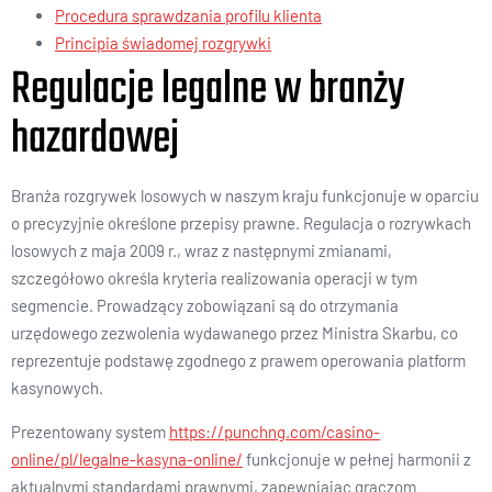
Procedura sprawdzania profilu klienta
Principia świadomej rozgrywki
Regulacje legalne w branży
hazardowej
Branża rozgrywek losowych w naszym kraju funkcjonuje w oparciu
o precyzyjnie określone przepisy prawne. Regulacja o rozrywkach
losowych z maja 2009 r., wraz z następnymi zmianami,
szczegółowo określa kryteria realizowania operacji w tym
segmencie. Prowadzący zobowiązani są do otrzymania
urzędowego zezwolenia wydawanego przez Ministra Skarbu, co
reprezentuje podstawę zgodnego z prawem operowania platform
kasynowych.
Prezentowany system
https://punchng.com/casino-
online/pl/legalne-kasyna-online/
funkcjonuje w pełnej harmonii z
aktualnymi standardami prawnymi, zapewniając graczom