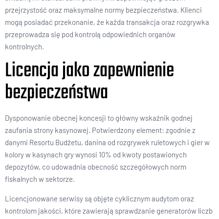
przejrzystość oraz maksymalne normy bezpieczeństwa. Klienci
mogą posiadać przekonanie, że każda transakcja oraz rozgrywka
przeprowadza się pod kontrolą odpowiednich organów
kontrolnych.
Licencja jako zapewnienie
bezpieczeństwa
Dysponowanie obecnej koncesji to główny wskaźnik godnej
zaufania strony kasynowej. Potwierdzony element: zgodnie z
danymi Resortu Budżetu, danina od rozgrywek ruletowych i gier w
kolory w kasynach gry wynosi 10% od kwoty postawionych
depozytów, co udowadnia obecność szczegółowych norm
fiskalnych w sektorze.
Licencjonowane serwisy są objęte cyklicznym audytom oraz
kontrolom jakości, które zawierają sprawdzanie generatorów liczb