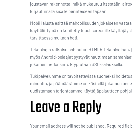
joustavan rakennetta, mikä mukautuu itsestään laittees
kirjautumalla sisälle perinteiseen tapaan.
Mobiilialusta esittää mahdollisuuden jokaiseen vastaavi
käyttöliittymä on kehitetty touchscreenille käyttäjäys
tarvittaessa mukaan heti.
Teknologia ratkaisu pohjautuu HTML5-teknologiaan, jo
myös Android-pelaajat pystyvät nauttimaan samanlaatu
jokainen tiedonsiirto kryptataan SSL-salauksella.
Tukipalvelumme on tavoitettavissa suomeksi hoidetusti 
minuutin, ja päämäärämme on käsitellä jokainen ongelm
uudistamaan tarjontaamme käyttäjäpalautteen pohjal
Leave a Reply
Your email address will not be published.
Required fie