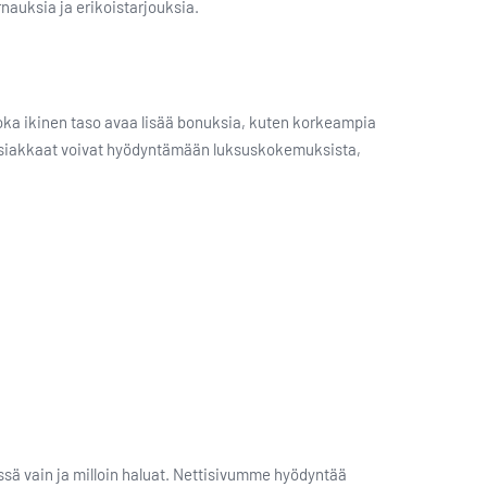
nauksia ja erikoistarjouksia.
oka ikinen taso avaa lisää bonuksia, kuten korkeampia
la asiakkaat voivat hyödyntämään luksuskokemuksista,
issä vain ja milloin haluat. Nettisivumme hyödyntää