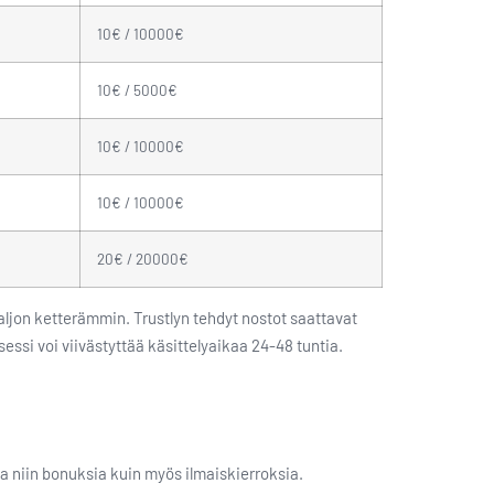
10€ / 10000€
10€ / 5000€
10€ / 10000€
10€ / 10000€
20€ / 20000€
aljon ketterämmin. Trustlyn tehdyt nostot saattavat
osessi voi viivästyttää käsittelyaikaa 24-48 tuntia.
a niin bonuksia kuin myös ilmaiskierroksia.