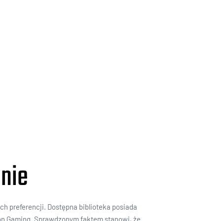
nie
ch preferencji. Dostępna biblioteka posiada
ion Gaming. Sprawdzonym faktem stanowi, że