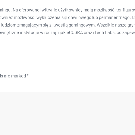
ngu. Na oferowanej witrynie użytkownicy mają możliwość konfigurow
 również możliwości wykluczenia się chwilowego lub permanentnego. D
 ludziom zmagającym się z kwestią gamingowym. Wszelkie nasze gry
wnętrzne instytucje w rodzaju jak eCOGRA oraz iTech Labs, co zapew
lds are marked
*