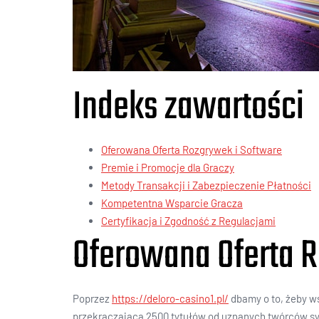
Indeks zawartości
Oferowana Oferta Rozgrywek i Software
Premie i Promocje dla Graczy
Metody Transakcji i Zabezpieczenie Płatności
Kompetentna Wsparcie Gracza
Certyfikacja i Zgodność z Regulacjami
Oferowana Oferta 
Poprzez
https://deloro-casino1.pl/
dbamy o to, żeby ws
przekraczającą 2500 tytułów od uznanych twórców sy