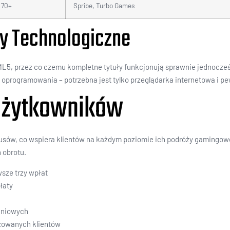
70+
Spribe, Turbo Games
 Technologiczne
ML5, przez co czemu kompletne tytuły funkcjonują sprawnie jednocze
oprogramowania – potrzebna jest tylko przeglądarka internetowa i 
 Użytkowników
usów, co wspiera klientów na każdym poziomie ich podróży gamingowe
 obrotu.
sze trzy wpłat
łaty
dniowych
żowanych klientów