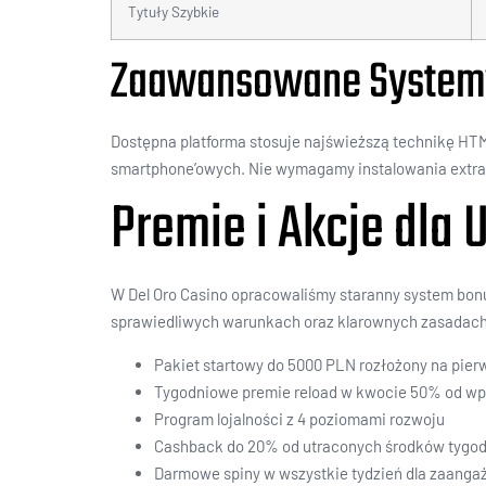
Tytuły Szybkie
Zaawansowane Systemy
Dostępna platforma stosuje najświeższą technikę HT
smartphone’owych. Nie wymagamy instalowania extra 
Premie i Akcje dla
W Del Oro Casino opracowaliśmy staranny system bon
sprawiedliwych warunkach oraz klarownych zasadach
Pakiet startowy do 5000 PLN rozłożony na pierw
Tygodniowe premie reload w kwocie 50% od wp
Program lojalności z 4 poziomami rozwoju
Cashback do 20% od utraconych środków tygo
Darmowe spiny w wszystkie tydzień dla zaanga