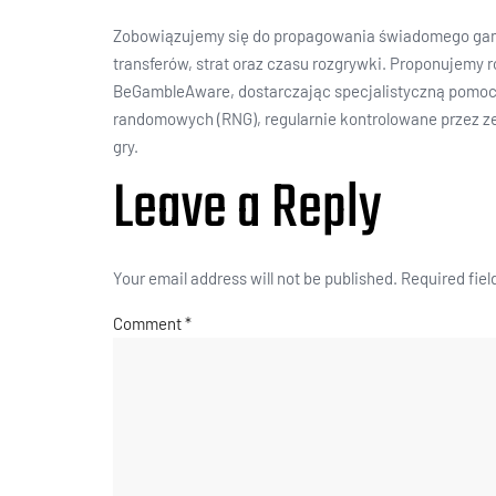
Zobowiązujemy się do propagowania świadomego gami
transferów, strat oraz czasu rozgrywki. Proponujemy
BeGambleAware, dostarczając specjalistyczną pomoc
randomowych (RNG), regularnie kontrolowane przez ze
gry.
Leave a Reply
Your email address will not be published.
Required fie
Comment
*