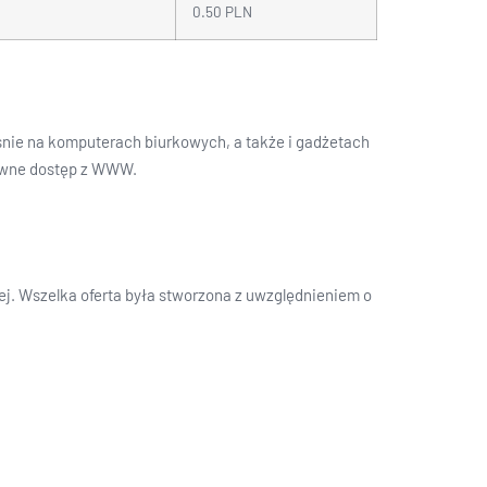
0.50 PLN
śnie na komputerach biurkowych, a także i gadżetach
pewne dostęp z WWW.
j. Wszelka oferta była stworzona z uwzględnieniem o