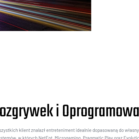
Rozgrywek i Oprogramowa
zystkich klient znalazł entreteniment idealnie dopasowaną do własny
stemów, w których NetEnt, Microgaming, Pragmatic Play oraz Evolut