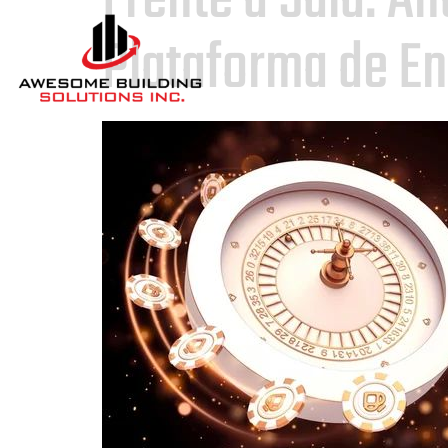
Plataforma de En