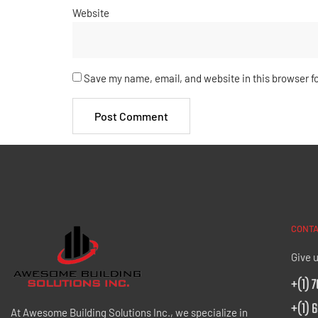
Website
Save my name, email, and website in this browser f
CONTA
Give u
+(1) 
+(1) 
At Awesome Building Solutions Inc., we specialize in