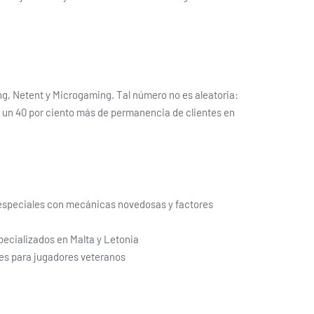
g, Netent y Microgaming. Tal número no es aleatoria:
n un 40 por ciento más de permanencia de clientes en
 especiales con mecánicas novedosas y factores
ecializados en Malta y Letonia
les para jugadores veteranos