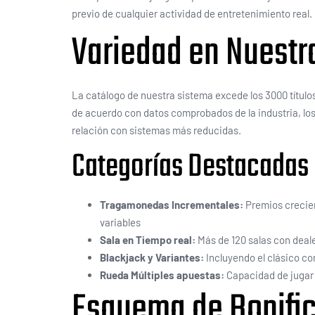
previo de cualquier actividad de entretenimiento real.
Variedad en Nuestra
La catálogo de nuestra sistema excede los 3000 títul
de acuerdo con datos comprobados de la industria, los
relación con sistemas más reducidas.
Categorías Destacadas
Tragamonedas Incrementales:
Premios crecien
variables
Sala en Tiempo real:
Más de 120 salas con deal
Blackjack y Variantes:
Incluyendo el clásico c
Rueda Múltiples apuestas:
Capacidad de jugar e
Esquema de Bonific