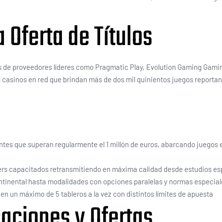
 Oferta de Títulos
os de proveedores líderes como Pragmatic Play, Evolution Gaming Gamin
 casinos en red que brindan más de dos mil quinientos juegos reporta
tes que superan regularmente el 1 millón de euros, abarcando juegos
ers capacitados retransmitiendo en máxima calidad desde estudios esp
ontinental hasta modalidades con opciones paralelas y normas especia
n un máximo de 5 tableros a la vez con distintos límites de apuesta
aciones y Ofertas