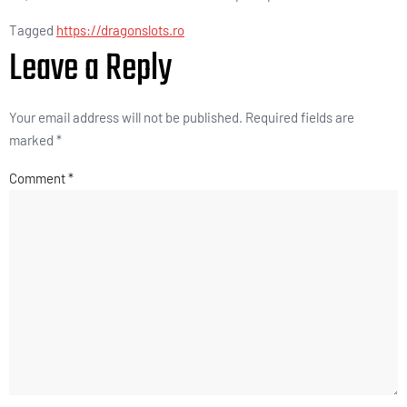
Tagged
https://dragonslots.ro
Leave a Reply
Your email address will not be published.
Required fields are
marked
*
Comment
*