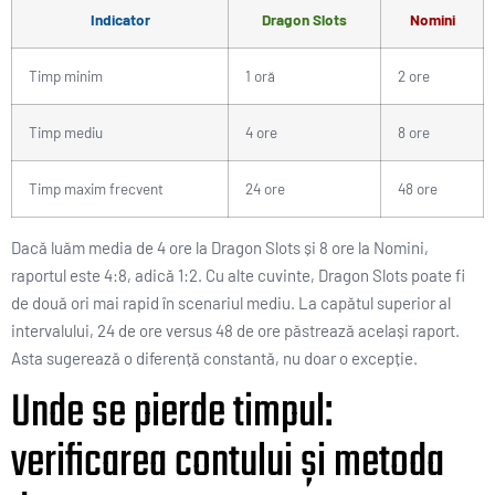
Indicator
Dragon Slots
Nomini
Timp minim
1 oră
2 ore
Timp mediu
4 ore
8 ore
Timp maxim frecvent
24 ore
48 ore
Dacă luăm media de 4 ore la Dragon Slots și 8 ore la Nomini,
raportul este 4:8, adică 1:2. Cu alte cuvinte, Dragon Slots poate fi
de două ori mai rapid în scenariul mediu. La capătul superior al
intervalului, 24 de ore versus 48 de ore păstrează același raport.
Asta sugerează o diferență constantă, nu doar o excepție.
Unde se pierde timpul:
verificarea contului și metoda