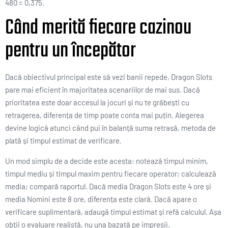
480 = 0,375.
Când merită fiecare cazinou
pentru un începător
Dacă obiectivul principal este să vezi banii repede, Dragon Slots
pare mai eficient în majoritatea scenariilor de mai sus. Dacă
prioritatea este doar accesul la jocuri și nu te grăbești cu
retragerea, diferența de timp poate conta mai puțin. Alegerea
devine logică atunci când pui în balanță suma retrasă, metoda de
plată și timpul estimat de verificare.
Un mod simplu de a decide este acesta: notează timpul minim,
timpul mediu și timpul maxim pentru fiecare operator; calculează
media; compară raportul. Dacă media Dragon Slots este 4 ore și
media Nomini este 8 ore, diferența este clară. Dacă apare o
verificare suplimentară, adaugă timpul estimat și refă calculul. Așa
obții o evaluare realistă, nu una bazată pe impresii.