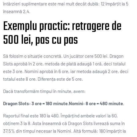
întârzieri suplimentare este mai mult decât dublă: 12 împărțit la 5
înseamnă 2,4.
Exemplu practic: retragere de
500 lei, pas cu pas
Să folosim o situație concretă. Un jucător cere 500 lei. Dragon
Slots aprobă în 2 ore, metoda de plată adaugă 1 oră, deci totalul
este 3 ore. Nomini aprobă în 6 ore, iar metoda adaugă 2 ore, deci
totalul este 8 ore. Diferența este de 5 ore.
Dacă transformăm timpul în minute, avem:
Dragon Slots: 3 ore = 180 minute.
Nomini: 8 ore = 480 minute.
Raportul final este 180 la 480. Împărțind ambele valori la 60,
obținem 3 la 8. Asta înseamnă că Dragon Slots livrează suma în
37,5% din timpul necesar la Nomini. Altă formulă: 180 împărțit la