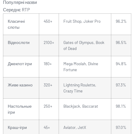
Популярні назви
Середнє RTP
Класичні
450+
Fruit Shop, Joker Pro
96.2%
слоты
Відеослоти
2100+
Gates of Olympus, Book
96.5%
of Dead
Джекпот ігри
180+
Mega Moolah, Divine
94.8%
Fortune
Живе казино
320+
Lightning Roulette,
97.3%
Crazy Time
Настольные
250+
Blackjack, Baccarat
98.1%
ігри
Краш-ігри
45+
Aviator, JetX
97.0%