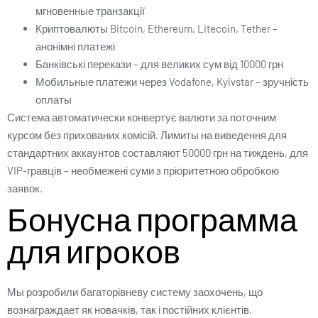
мгновенные транзакції
Криптовалюты Bitcoin, Ethereum, Litecoin, Tether –
анонімні платежі
Банківські перекази – для великих сум від 10000 грн
Мобильные платежи через Vodafone, Kyivstar – зручність
оплаты
Система автоматически конвертує валюти за поточним
курсом без прихованих комісій. Лимиты на виведення для
стандартних аккаунтов составляют 50000 грн на тиждень, для
VIP-гравців – необмежені суми з пріоритетною обробкою
заявок.
Бонусна программа
для игроков
Мы розробили багаторівневу систему заохочень, що
вознаграждает як новачків, так і постійних клієнтів.