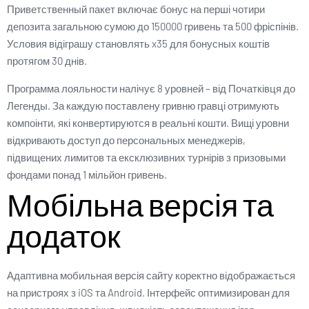
Приветственный пакет включає бонус на перші чотири
депозита загальною сумою до 150000 гривень та 500 фріспінів.
Условия відіграшу становлять x35 для бонусных коштів
протягом 30 днів.
Программа лояльности налічує 8 уровней – від Початківця до
Легенды. За каждую поставлену гривню гравці отримують
компоінти, які конвертируются в реальні кошти. Вищі уровни
відкривають доступ до персональных менеджерів,
підвищених лимитов та ексклюзивних турнірів з призовыми
фондами понад 1 мільйон гривень.
Мобільна версія та
додаток
Адаптивна мобильная версія сайту коректно відображається
на пристроях з iOS та Android. Інтерфейс оптимизирован для