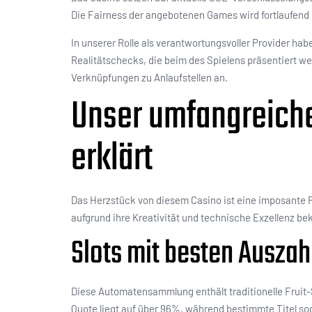
Die Fairness der angebotenen Games wird fortlaufend 
In unserer Rolle als verantwortungsvoller Provider 
Realitätschecks, die beim des Spielens präsentiert 
Verknüpfungen zu Anlaufstellen an.
Unser umfangreiche
erklärt
Das Herzstück von diesem Casino ist eine imposante Pa
aufgrund ihre Kreativität und technische Exzellenz be
Slots mit besten Ausza
Diese Automatensammlung enthält traditionelle Fruit
Quote liegt auf über 96%, während bestimmte Titel so