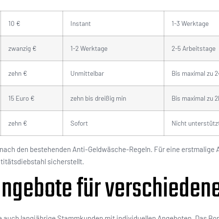
10 €
Instant
1-3 Werktage
zwanzig €
1-2 Werktage
2-5 Arbeitstage
zehn €
Unmittelbar
Bis maximal zu 2
15 Euro €
zehn bis dreißig min
Bis maximal zu 2
zehn €
Sofort
Nicht unterstütz
g nach den bestehenden Anti-Geldwäsche-Regeln. Für eine erstmalige
tätsdiebstahl sicherstellt.
angebote für verschiedene
e auch langjährige Stammkunden mit individuellen Angeboten. Das Bon