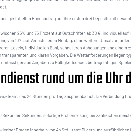
det.
nen gestaffelten Bonusbetrag auf ihre ersten drei Deposits mit gesamt
chen 25% und 75 Prozent auf Gutschriften ab 30 €, individuell auf I
ng von 10% auf Verluste jeden Montag, ohne weitere Umsatzanforde
reren Leveln, individuellen Boni, schnelleren Abhebungen und einem 
en transparenten und klaren Vorgaben. Die Wettanforderungen liegen 
ot umfasst genaue Angaben zu Gültigkeitsdauer, beitragsfähigen Spie
dienst rund um die Uhr d
erviceteam, das 24 Stunden pro Tag ansprechbar ist. Die Verbindung fin
0 Sekunden Sekunden, sofortige Problemlösung bei zahlreichen meiste
riger Fragen innerhalb von 4h Std., samt Bildern und ausführlichen 