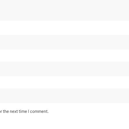
or the next time I comment.