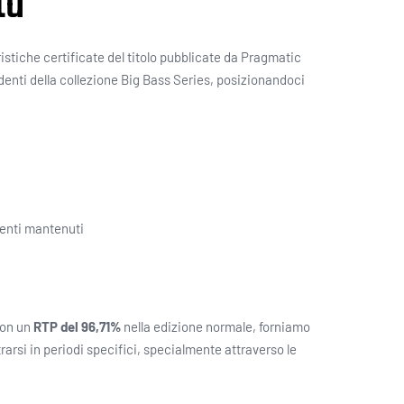
ta
eristiche certificate del titolo pubblicate da Pragmatic
denti della collezione Big Bass Series, posizionandoci
ienti mantenuti
 Con un
RTP del 96,71%
nella edizione normale, forniamo
rarsi in periodi specifici, specialmente attraverso le