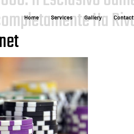
completamente Ha Rivo
Home
Services
Gallery
Contact
net