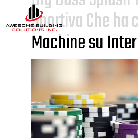
Sportiva Che ha 
Machine su Inter