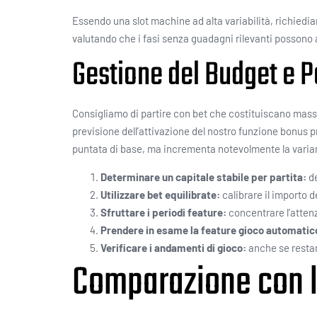
Essendo una slot machine ad alta variabilità, richiediam
valutando che i fasi senza guadagni rilevanti possono 
Gestione del Budget e P
Consigliamo di partire con bet che costituiscano massim
previsione dell’attivazione del nostro funzione bonus pr
puntata di base, ma incrementa notevolmente la varian
Determinare un capitale stabile per partita:
de
Utilizzare bet equilibrate:
calibrare il importo d
Sfruttare i periodi feature:
concentrare l’atten
Prendere in esame la feature gioco automatic
Verificare i andamenti di gioco:
anche se restan
Comparazione con le