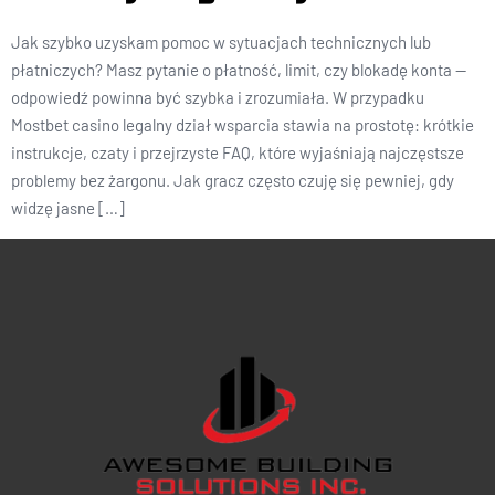
Jak szybko uzyskam pomoc w sytuacjach technicznych lub
płatniczych? Masz pytanie o płatność, limit, czy blokadę konta —
odpowiedź powinna być szybka i zrozumiała. W przypadku
Mostbet casino legalny dział wsparcia stawia na prostotę: krótkie
instrukcje, czaty i przejrzyste FAQ, które wyjaśniają najczęstsze
problemy bez żargonu. Jak gracz często czuję się pewniej, gdy
widzę jasne […]