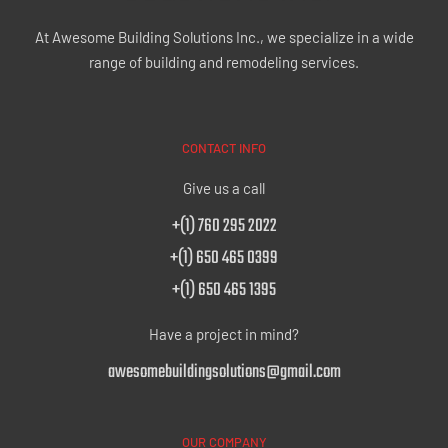
At Awesome Building Solutions Inc., we specialize in a wide
range of building and remodeling services.
CONTACT INFO
Give us a call
+(1) 760 295 2022
+(1) 650 465 0399
+(1) 650 465 1395
Have a project in mind?
awesomebuildingsolutions@gmail.com
OUR COMPANY