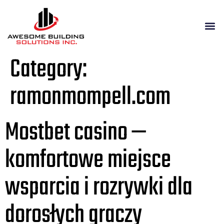
Category:
ramonmompell.com
Mostbet casino —
komfortowe miejsce
wsparcia i rozrywki dla
dorosłych graczy